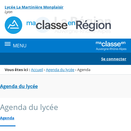
Panneau de gestion des cookies
Lycée La Martinière Monplaisir
Menu de la rubrique
Contenu
Lyon
MENU
Se connecter
Vous êtes ici :
Accueil
›
Agenda du lycée
›
Agenda
Agenda du lycée
Agenda du lycée
Agenda