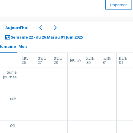
Imprimer
Aujourd’hui
Semaine 22 - du 26 Mai au 01 Juin 2025
Semaine
Mois
lun.
mar.
mer.
ven.
sam.
dim.
jeu.
29
26
27
28
30
31
01
Sur la
journée
08h
09h