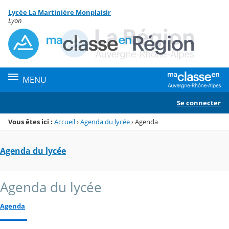
Panneau de gestion des cookies
Lycée La Martinière Monplaisir
Menu de la rubrique
Contenu
Lyon
MENU
Se connecter
Vous êtes ici :
Accueil
›
Agenda du lycée
›
Agenda
Agenda du lycée
Agenda du lycée
Agenda