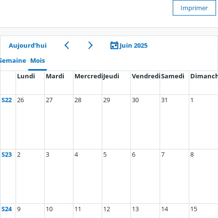
Imprimer
Aujourd’hui
Juin 2025
Semaine
Mois
Lundi
Mardi
Mercredi
Jeudi
Vendredi
Samedi
Dimanc
S22
26
27
28
29
30
31
1
S23
2
3
4
5
6
7
8
S24
9
10
11
12
13
14
15