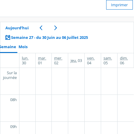
Imprimer
Aujourd’hui
Semaine 27 - du 30 Juin au 06 Juillet 2025
Semaine
Mois
lun.
mar.
mer.
ven.
sam.
dim.
jeu.
03
30
01
02
04
05
06
Sur la
journée
08h
09h