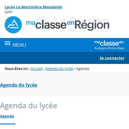
Panneau de gestion des cookies
Lycée La Martinière Monplaisir
Menu de la rubrique
Contenu
Lyon
MENU
Se connecter
Vous êtes ici :
Accueil
›
Agenda du lycée
›
Agenda
Agenda du lycée
Agenda du lycée
Agenda