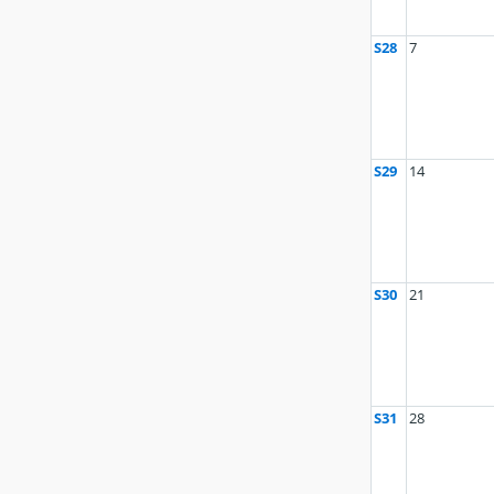
S28
7
S29
14
S30
21
S31
28