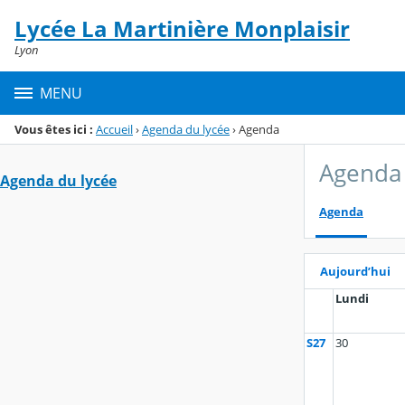
Panneau de gestion des cookies
Lycée La Martinière Monplaisir
Menu de la rubrique
Contenu
Lyon
MENU
Vous êtes ici :
Accueil
›
Agenda du lycée
›
Agenda
Agenda 
Agenda du lycée
Agenda
Aujourd’hui
Lundi
S27
30