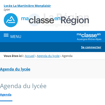
Panneau de gestion des cookies
Lycée La Martinière Monplaisir
Menu de la rubrique
Contenu
Lyon
MENU
Se connecter
Vous êtes ici :
Accueil
›
Agenda du lycée
›
Agenda
Agenda du lycée
Agenda du lycée
Agenda