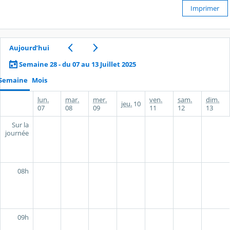
Imprimer
Aujourd’hui
Semaine 28 - du 07 au 13 Juillet 2025
Semaine
Mois
lun.
mar.
mer.
ven.
sam.
dim.
jeu.
10
07
08
09
11
12
13
Sur la
journée
08h
09h