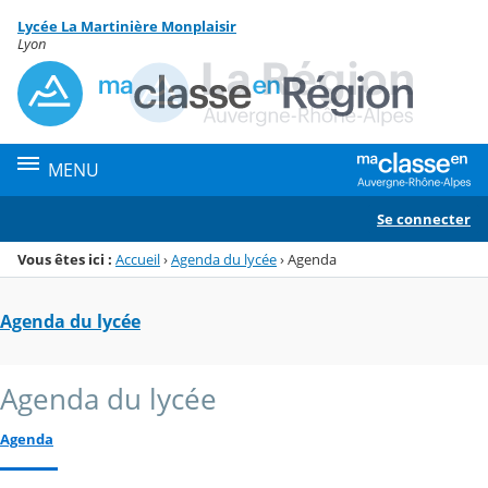
Panneau de gestion des cookies
Lycée La Martinière Monplaisir
Menu de la rubrique
Contenu
Lyon
MENU
Se connecter
Vous êtes ici :
Accueil
›
Agenda du lycée
›
Agenda
Agenda du lycée
Agenda du lycée
Agenda