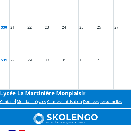
S30
21
22
23
24
25
26
27
S31
28
29
30
31
1
2
3
Lycée La Martinière Monplaisir
Contacts
Mentions légales
Chartes d'utilisation
Données personnelles