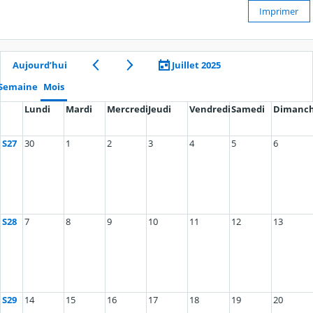
Imprimer
Aujourd’hui
Juillet 2025
Semaine
Mois
Lundi
Mardi
Mercredi
Jeudi
Vendredi
Samedi
Dimanc
S27
30
1
2
3
4
5
6
S28
7
8
9
10
11
12
13
S29
14
15
16
17
18
19
20