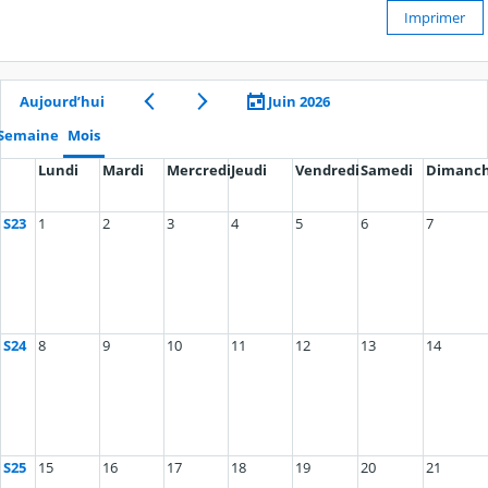
Imprimer
Aujourd’hui
Juin 2026
Semaine
Mois
Lundi
Mardi
Mercredi
Jeudi
Vendredi
Samedi
Dimanc
S23
1
2
3
4
5
6
7
S24
8
9
10
11
12
13
14
S25
15
16
17
18
19
20
21