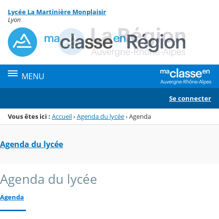
Panneau de gestion des cookies
Lycée La Martinière Monplaisir
Menu de la rubrique
Contenu
Lyon
MENU
Se connecter
Vous êtes ici :
Accueil
›
Agenda du lycée
›
Agenda
Agenda du lycée
Agenda du lycée
Agenda