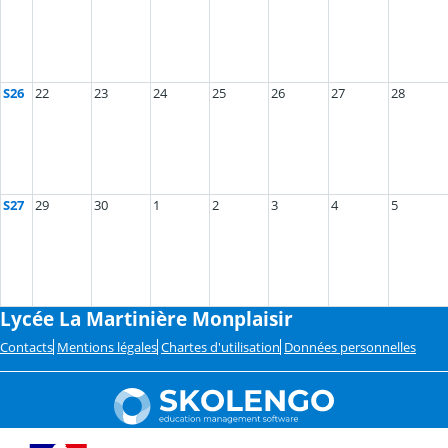
S26
22
23
24
25
26
27
28
S27
29
30
1
2
3
4
5
Lycée La Martinière Monplaisir
Contacts
Mentions légales
Chartes d'utilisation
Données personnelles