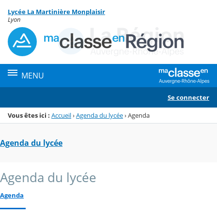
Panneau de gestion des cookies
Lycée La Martinière Monplaisir
Menu de la rubrique
Contenu
Lyon
MENU
Se connecter
Vous êtes ici :
Accueil
›
Agenda du lycée
›
Agenda
Agenda du lycée
Agenda du lycée
Agenda