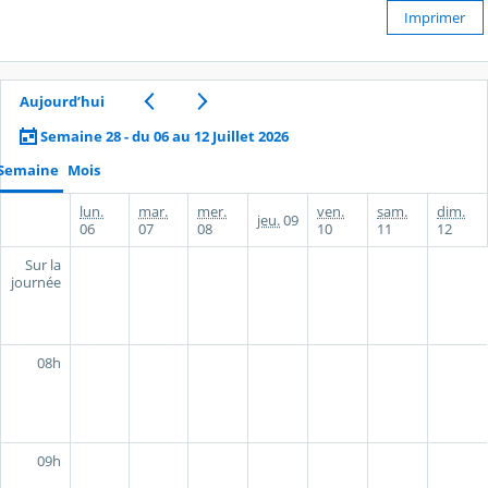
Imprimer
Aujourd’hui
Semaine 28 - du 06 au 12 Juillet 2026
Semaine
Mois
lun.
mar.
mer.
ven.
sam.
dim.
jeu.
09
06
07
08
10
11
12
Sur la
journée
08h
09h