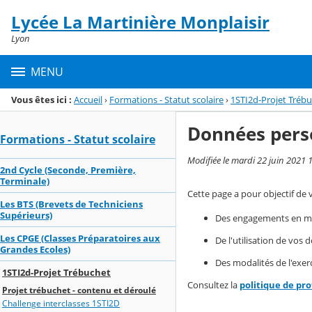
Panneau de gestion des cookies
Lycée La Martinière Monplaisir
Menu de la rubrique
Contenu
Lyon
MENU
Vous êtes ici :
Accueil
›
Formations - Statut scolaire
›
1STI2d-Projet Tréb
Données pers
Formations - Statut scolaire
Modifiée le mardi 22 juin 2021 
2nd Cycle (Seconde, Première,
Terminale)
Cette page a pour objectif de 
Les BTS (Brevets de Techniciens
Supérieurs)
Des engagements en mat
Les CPGE (Classes Préparatoires aux
De l'utilisation de vos
Grandes Ecoles)
Des modalités de l'exerc
1STI2d-Projet Trébuchet
Consultez la
politique de pr
Projet trébuchet - contenu et déroulé
Challenge interclasses 1STI2D