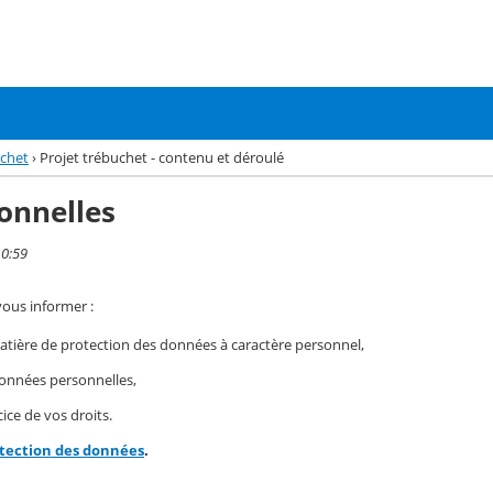
uchet
›
Projet trébuchet - contenu et déroulé
onnelles
10:59
vous informer :
ière de protection des données à caractère personnel,
 données personnelles,
ice de vos droits.
otection des données
.