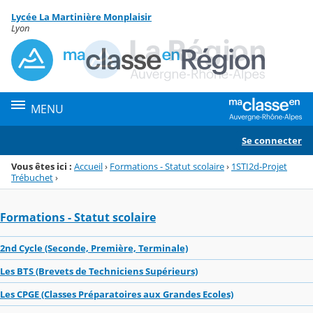
Panneau de gestion des cookies
Lycée La Martinière Monplaisir
Menu de la rubrique
Contenu
Lyon
MENU
Se connecter
Vous êtes ici :
Accueil
›
Formations - Statut scolaire
›
1STI2d-Projet
Trébuchet
›
Formations - Statut scolaire
2nd Cycle (Seconde, Première, Terminale)
Les BTS (Brevets de Techniciens Supérieurs)
Les CPGE (Classes Préparatoires aux Grandes Ecoles)