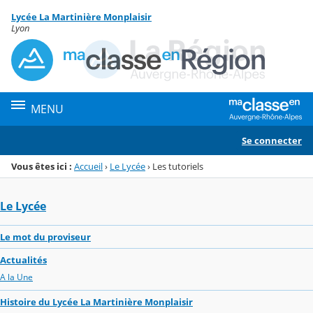
Panneau de gestion des cookies
Lycée La Martinière Monplaisir
Menu de la rubrique
Contenu
Lyon
MENU
Se connecter
Vous êtes ici :
Accueil
›
Le Lycée
›
Les tutoriels
Le Lycée
Le mot du proviseur
Actualités
A la Une
Histoire du Lycée La Martinière Monplaisir