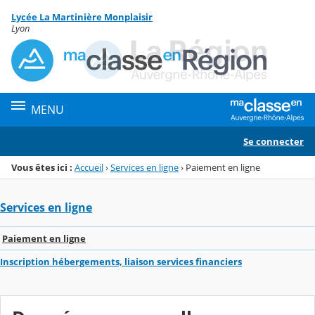
Panneau de gestion des cookies
Lycée La Martinière Monplaisir
Menu de la rubrique
Contenu
Lyon
MENU
Se connecter
Vous êtes ici :
Accueil
›
Services en ligne
›
Paiement en ligne
Services en ligne
Paiement en ligne
Inscription hébergements, liaison services financiers