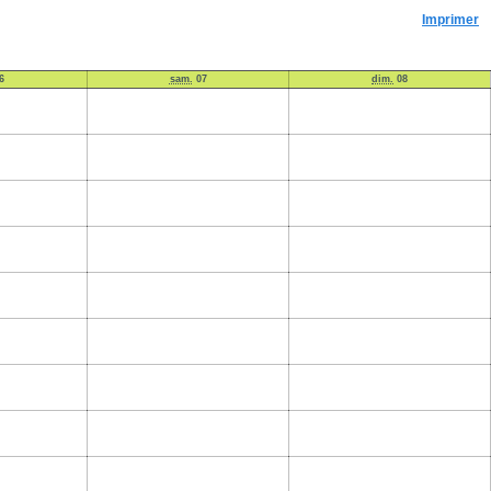
Imprimer
6
sam.
07
dim.
08