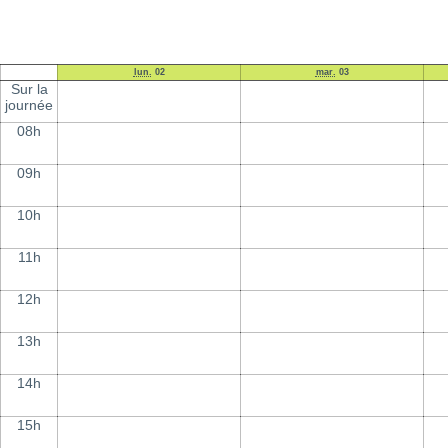
lun.
02
mar.
03
Sur la
journée
08h
09h
10h
11h
12h
13h
14h
15h