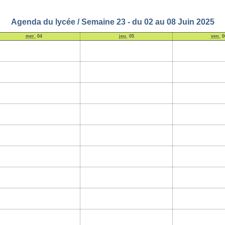
Agenda du lycée / Semaine 23 - du 02 au 08 Juin 2025
mer.
04
jeu.
05
ven.
0