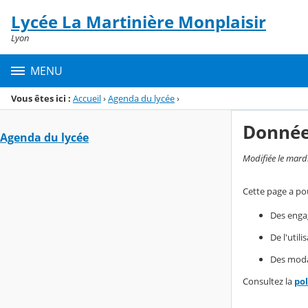
Panneau de gestion des cookies
Lycée La Martinière Monplaisir
Menu de la rubrique
Contenu
Lyon
MENU
Vous êtes ici :
Accueil
›
Agenda du lycée
›
Donnée
Agenda du lycée
Modifiée le mard
Cette page a pou
Des enga
De l'util
Des modal
Consultez la
po