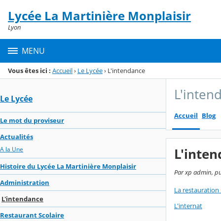
Panneau de gestion des cookies
Lycée La Martinière Monplaisir
Menu de la rubrique
Contenu
Lyon
MENU
Vous êtes ici :
Accueil
›
Le Lycée
›
L'intendance
L'inten
Le Lycée
Accueil
Blog
Le mot du proviseur
Actualités
A la Une
L'inte
Histoire du Lycée La Martinière Monplaisir
Par xp admin, pu
Administration
La restauration 
L'intendance
L'internat
Restaurant Scolaire