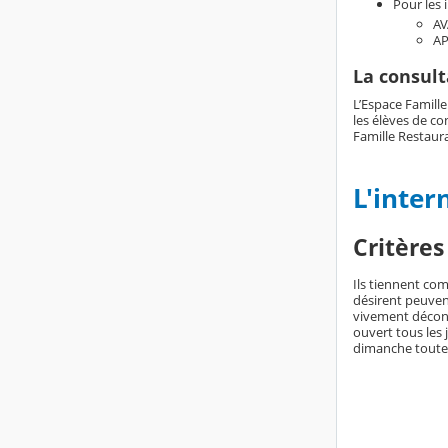
Pour les 
AV
AP
La consul
L’Espace Famille
les élèves de c
Famille Restaura
L'inter
Critères
Ils tiennent com
désirent peuvent
vivement déconse
ouvert tous les 
dimanche toute l