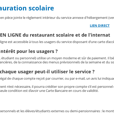
auration scolaire
 en pièce jointe le règlement intérieur du service annexe d'hébergement (ver
LIEN DIRECT
N LIGNE du restaurant scolaire et de l’internat
igne est accessible à tous les usagers du service disposant d’une carte d’accè
’intérêt pour les usagers ?
e, étudiant ou personnel) utilise un moyen moderne et sûr de paiement. Il b
nancières, de la connaissance des menus prévisionnels de la semaine et du s
aque usager peut-il utiliser le service ?
égal de chaque compte reçoit par courrier, ou par e-mail, un avis lui indiqu
 n’est nécessaire, il pourra créditer son propre compte s’il est personnel d
seule condition est d’avoir une Carte Bancaire en cours de validité.
 personnels et les élèves/étudiants externes ou demi-pensionnaires : le mo