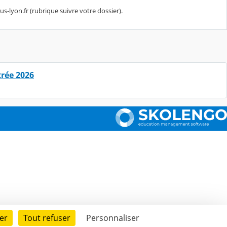
s-lyon.fr (rubrique suivre votre dossier).
trée 2026
er
Tout refuser
Personnaliser