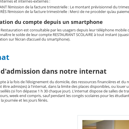
internes et internes-externés :
ANT l’émission de la facture trimestrielle : Le montant prévisionnel du trime
RÈS l’émission de la facture trimestrielle : Merci de ne procéder qu’au paiem
tation du compte depuis un smartphone
 Restauration est consultable par les usagers depuis leur téléphone mobile 
onnaître le solde de leur compte RESTAURANT SCOLAIRE à tout instant (quasi-
tion sur l’écran d’accueil du smartphone).
nat
 d'admission dans notre internat
pte à la fois de l'éloignement du domicile, des ressources financières et du 
 être admis(es) à l'internat, dans la limite des places disponibles, ou louer
illés (si l'on dépasse 1 h 30 chaque jour). L'internat dispose de salles de trav
jours, week-end compris, sauf pendant les congés scolaires pour les étudiants
a journée et les jours fériés.