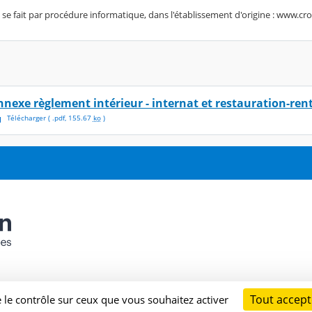
e fait par procédure informatique, dans l'établissement d'origine : www.crou
nnexe règlement intérieur - internat et restauration-ren
Télécharger
( .
pdf
,
155.67
ko
)
Tout accept
e le contrôle sur ceux que vous souhaitez activer