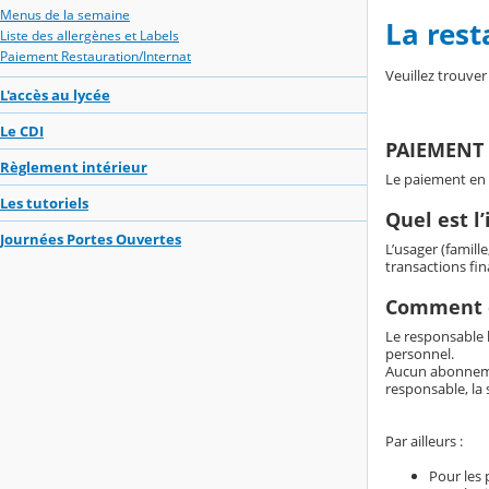
Menus de la semaine
La rest
Liste des allergènes et Labels
Paiement Restauration/Internat
Veuillez trouver
L'accès au lycée
Le CDI
PAIEMENT E
Règlement intérieur
Le paiement en l
Les tutoriels
Quel est l
Journées Portes Ouvertes
L’usager (famill
transactions fi
Comment ch
Le responsable l
personnel.
Aucun abonnement
responsable, la 
Par ailleurs :
Pour les