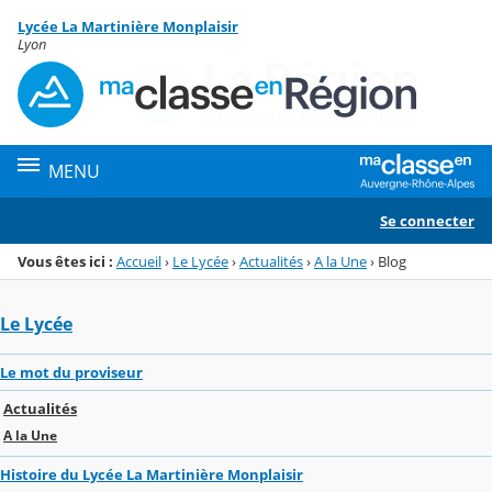
Panneau de gestion des cookies
Lycée La Martinière Monplaisir
Menu de la rubrique
Contenu
Lyon
MENU
Se connecter
Vous êtes ici :
Accueil
›
Le Lycée
›
Actualités
›
A la Une
›
Blog
Le Lycée
Le mot du proviseur
Actualités
A la Une
Histoire du Lycée La Martinière Monplaisir