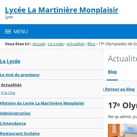
Panneau de gestion des cookies
Lycée La Martinière Monplaisir
Menu de la rubrique
Contenu
Lyon
MENU
Vous êtes ici :
Accueil
›
Le Lycée
›
Actualités
›
Blog
›
17ᵉ Olympiades de Sc
Actualit
Le Lycée
Blog
Le mot du proviseur
Actualités
‹
Retour au blog
A la Une
17ᵉ Oly
Histoire du Lycée La Martinière Monplaisir
Administration
Par xp admin, pu
L'intendance
Restaurant Scolaire