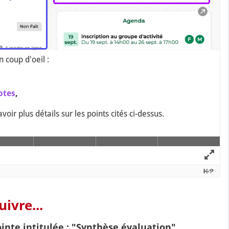
ivre...
ointe intitulée : "Synthèse évaluation"