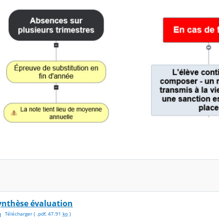
ynthèse évaluation
Télécharger
( .
pdf
,
47.91
ko
)