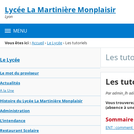
Panneau de gestion des cookies
Lycée La Martinière Monplaisir
Menu de la rubrique
Contenu
Lyon
MENU
Vous êtes ici :
Accueil
›
Le Lycée
›
Les tutoriels
Les tuto
Le Lycée
Le mot du proviseur
Les tut
Actualités
A la Une
Par admin_lh admi
Histoire du Lycée La Martinière Monplaisir
Vous trouverez
(absence à une 
Administration
​Sommaire
L'intendance
ENT : comment l'
Restaurant Scolaire