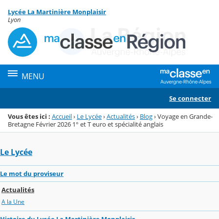
Panneau de gestion des cookies
Lycée La Martinière Monplaisir
Menu de la rubrique
Contenu
Lyon
MENU
Se connecter
Vous êtes ici :
Accueil
›
Le Lycée
›
Actualités
›
Blog
›
Voyage en Grande-
Bretagne Février 2026 1° et T euro et spécialité anglais
Le Lycée
Le mot du proviseur
Actualités
A la Une
Histoire du Lycée La Martinière Monplaisir