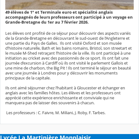
49 élèves de 1° et Terminale euro et spécialité anglais
accompagnés de leurs professeurs ont participé à un voyage en
Grande-Bretagne du 1er au 7 février 2026.
Les élèves ont profité de ce séjour pour découvrir des aspects variés
de la Grande-Bretagne en découvrant le sud-ouest de l’Angleterre et
une partie du Pays de Galles.
Ils ont visité Oxford et son musée
d’histoire naturelle, Bath et les bains romains, Bristol, son streetart et
le musée M-Shed retraçant l’histoire de la ville. Ils ont participé à une
initiation au cricket avec des passionnés de ce sport. Ils ont fait une
journée d’excursion à Cardiff où ils ont visité le parlement Gallois et
une mine de charbon, the Big Pit ! Ils ont terminé le séjour en beauté
avec une journée à Londres pour y découvrir les monuments
principaux de la capitale.
Ils ont aimé séjourner chez l’habitant à Gloucester et échanger en
anglais avec les familles hôtes. Les élèves et les professeurs ont
apprécié cette expérience enrichissante et conviviale qui ne
manquera pas de laisser des souvenirs à chacun.
Les professeurs : C. Faivre, M. Miliani, J. Roby, F. Tarbes.
Lycée La Martinière Monplaisir