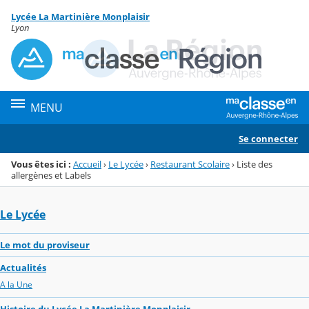
Panneau de gestion des cookies
Lycée La Martinière Monplaisir
Menu de la rubrique
Contenu
Lyon
MENU
Se connecter
Vous êtes ici :
Accueil
›
Le Lycée
›
Restaurant Scolaire
›
Liste des
allergènes et Labels
Le Lycée
Le mot du proviseur
Actualités
A la Une
Histoire du Lycée La Martinière Monplaisir