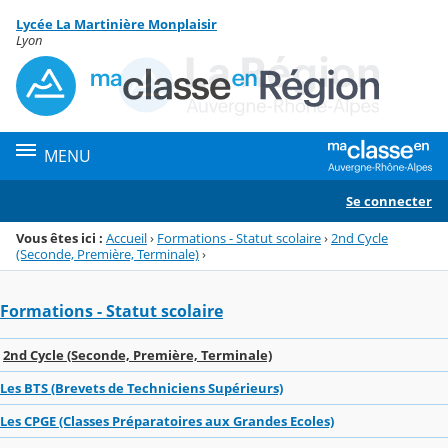
Panneau de gestion des cookies
Lycée La Martinière Monplaisir
Menu de la rubrique
Contenu
Lyon
MENU
Se connecter
Vous êtes ici :
Accueil
›
Formations - Statut scolaire
›
2nd Cycle
(Seconde, Première, Terminale)
›
Formations - Statut scolaire
2nd Cycle (Seconde, Première, Terminale)
Les BTS (Brevets de Techniciens Supérieurs)
Les CPGE (Classes Préparatoires aux Grandes Ecoles)