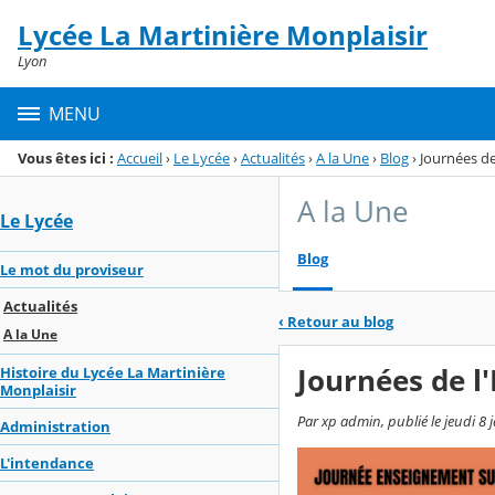
Panneau de gestion des cookies
Lycée La Martinière Monplaisir
Menu de la rubrique
Contenu
Lyon
MENU
Vous êtes ici :
Accueil
›
Le Lycée
›
Actualités
›
A la Une
›
Blog
›
Journées d
A la Une
Le Lycée
Blog
Le mot du proviseur
Actualités
‹
Retour au blog
A la Une
Journées de l
Histoire du Lycée La Martinière
Monplaisir
Par xp admin, publié le jeudi 8 j
Administration
L'intendance