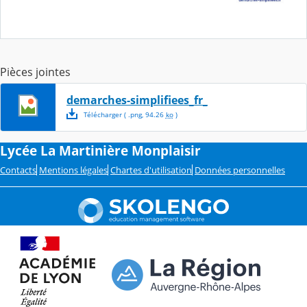
Pièces jointes
demarches-simplifiees_fr_
Télécharger
( .
png
,
94.26
ko
)
Lycée La Martinière Monplaisir
Contacts
Mentions légales
Chartes d'utilisation
Données personnelles