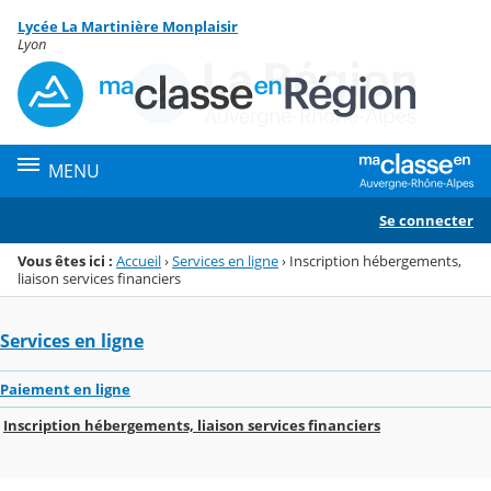
Panneau de gestion des cookies
Lycée La Martinière Monplaisir
Menu de la rubrique
Contenu
Lyon
MENU
Se connecter
Vous êtes ici :
Accueil
›
Services en ligne
›
Inscription hébergements,
liaison services financiers
Services en ligne
Paiement en ligne
Inscription hébergements, liaison services financiers