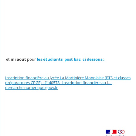
et
mi aout
pour
les étudiants post bac ci dessous :
Inscription financière au lycée La Martinière Monplaisir (BTS et classes
préparatoires CPGE) · #140578 · Inscription financière au l... ·
demarche.numerique.gouv.fr