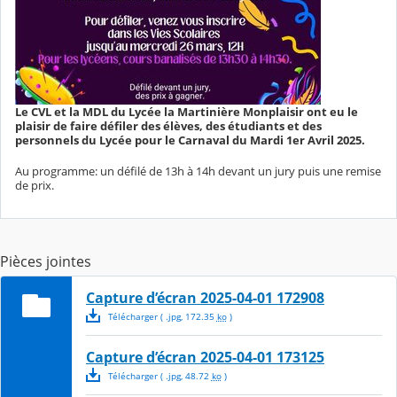
Le CVL et la MDL du Lycée la Martinière Monplaisir ont eu le
plaisir de faire défiler des élèves, des étudiants et des
personnels du Lycée pour le Carnaval du Mardi 1er Avril 2025.
Au programme: un défilé de 13h à 14h devant un jury puis une remise
de prix.
Pièces jointes
Capture d’écran 2025-04-01 172908
Télécharger
( .
jpg
,
172.35
ko
)
Capture d’écran 2025-04-01 173125
Télécharger
( .
jpg
,
48.72
ko
)