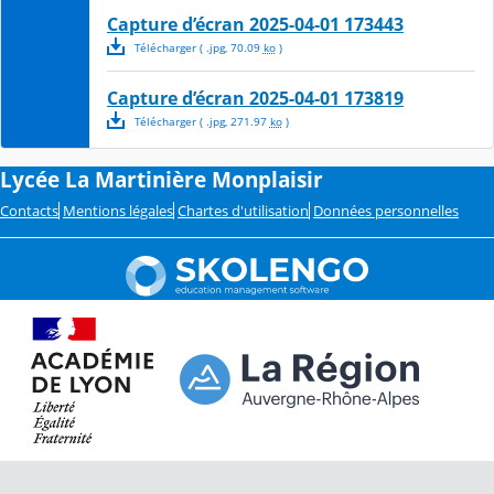
Capture d’écran 2025-04-01 173443
Télécharger
( .
jpg
,
70.09
ko
)
Capture d’écran 2025-04-01 173819
Télécharger
( .
jpg
,
271.97
ko
)
Lycée La Martinière Monplaisir
Contacts
Mentions légales
Chartes d'utilisation
Données personnelles