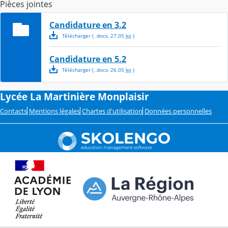
Pièces jointes
Candidature en 3.2
Télécharger
( .
docx
,
27.05
ko
)
Candidature en 5.2
Télécharger
( .
docx
,
26.05
ko
)
Lycée La Martinière Monplaisir
Contacts
Mentions légales
Chartes d'utilisation
Données personnelles