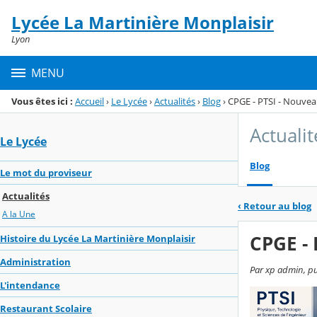
Panneau de gestion des cookies
Lycée La Martinière Monplaisir
Menu de la rubrique
Contenu
Lyon
MENU
Vous êtes ici :
Accueil
›
Le Lycée
›
Actualités
›
Blog
›
CPGE - PTSI - Nouvea
Actualit
Le Lycée
Blog
Le mot du proviseur
Actualités
‹
Retour au blog
A la Une
CPGE - 
Histoire du Lycée La Martinière Monplaisir
Administration
Par xp admin, pub
L'intendance
Restaurant Scolaire