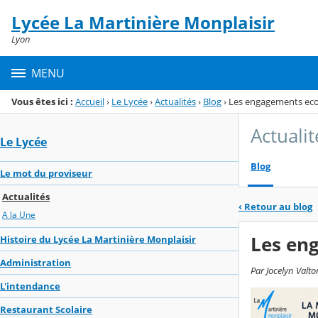
Panneau de gestion des cookies
Lycée La Martinière Monplaisir
Menu de la rubrique
Contenu
Lyon
MENU
Vous êtes ici :
Accueil
›
Le Lycée
›
Actualités
›
Blog
›
Les engagements eco 
Actualit
Le Lycée
Blog
Le mot du proviseur
Actualités
‹
Retour au blog
A la Une
Les eng
Histoire du Lycée La Martinière Monplaisir
Administration
Par Jocelyn Valto
L'intendance
Restaurant Scolaire