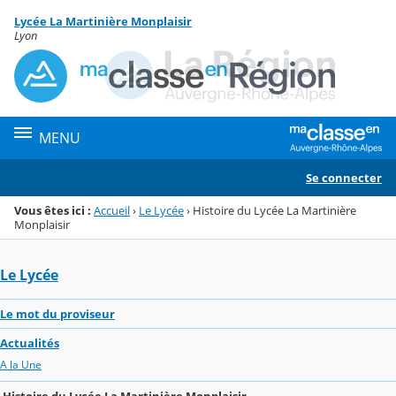
Panneau de gestion des cookies
Lycée La Martinière Monplaisir
Menu de la rubrique
Contenu
Lyon
MENU
Se connecter
Vous êtes ici :
Accueil
›
Le Lycée
›
Histoire du Lycée La Martinière
Monplaisir
Le Lycée
Le mot du proviseur
Actualités
A la Une
Histoire du Lycée La Martinière Monplaisir