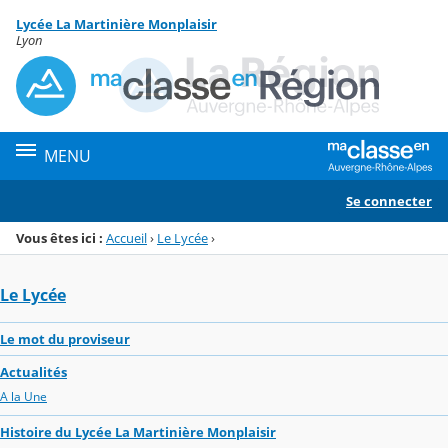
Panneau de gestion des cookies
Lycée La Martinière Monplaisir
Menu de la rubrique
Contenu
Lyon
MENU
Se connecter
Vous êtes ici :
Accueil
›
Le Lycée
›
Le Lycée
Le mot du proviseur
Actualités
A la Une
Histoire du Lycée La Martinière Monplaisir