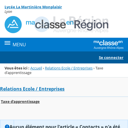
Panneau de gestion des cookies
Lycée La Martinière Monplaisir
Menu de la rubrique
Contenu
Lyon
MENU
Se connecter
Vous êtes ici :
Accueil
›
Relations Ecole / Entreprises
›
Taxe
d'apprentissage
Relations Ecole / Entreprises
Taxe d'apprentissage
Aucun élément pour l'article « Contacts » n'a été