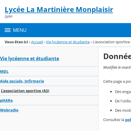
Panneau de gestion des cookies
Lycée La Martinière Monplaisir
Menu de la rubrique
Contenu
Lyon
MENU
Vous êtes ici :
Accueil
›
Vie lycéenne et étudiante
›
L'association sportive 
Donnée
Vie lycéenne et étudiante
Modifiée le mard
MDL
Aide sociale, Infirmerie
Cette page a pou
L'association sportive (AS)
Des enga
pHARe
De l'util
Webradio
Des modal
Consultez la
po