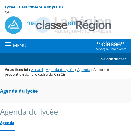
Panneau de gestion des cookies
Lycée La Martinière Monplaisir
Menu de la rubrique
Contenu
Lyon
MENU
Se connecter
Vous êtes ici :
Accueil
›
Agenda du lycée
›
Agenda
›
Actions de
prévention dans le cadre du CESCE
Agenda du lycée
Agenda du lycée
Agenda