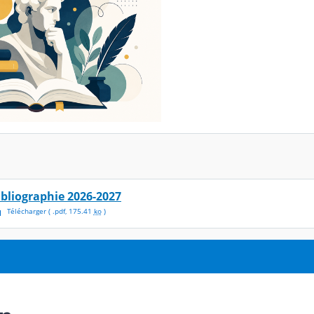
ibliographie 2026-2027
Télécharger
( .
pdf
,
175.41
ko
)