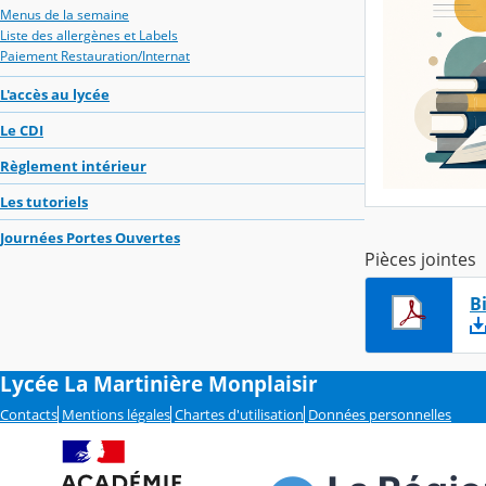
Menus de la semaine
Liste des allergènes et Labels
Paiement Restauration/Internat
L'accès au lycée
Le CDI
Règlement intérieur
Les tutoriels
Journées Portes Ouvertes
Pièces jointes
B
Lycée La Martinière Monplaisir
Contacts
Mentions légales
Chartes d'utilisation
Données personnelles