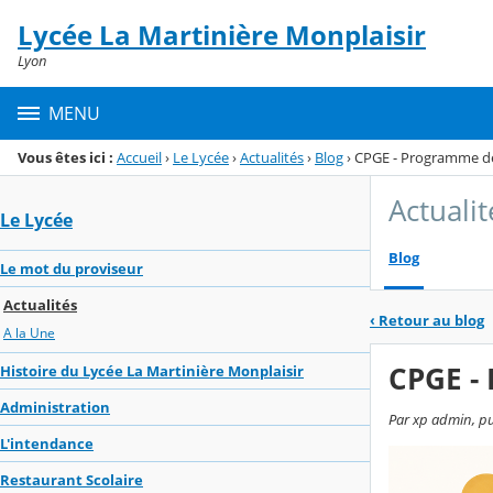
Panneau de gestion des cookies
Lycée La Martinière Monplaisir
Menu de la rubrique
Contenu
Lyon
MENU
Vous êtes ici :
Accueil
›
Le Lycée
›
Actualités
›
Blog
›
CPGE - Programme de
Actualit
Le Lycée
Blog
Le mot du proviseur
Actualités
‹
Retour au blog
A la Une
CPGE -
Histoire du Lycée La Martinière Monplaisir
Administration
Par xp admin, pub
L'intendance
Restaurant Scolaire