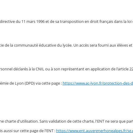
rective du 11 mars 1996 et de sa transposition en droit français dans la loi d
 partie de la communauté éducative du lycée. Un accès sera fourni aux élèves e
nel déclarés à la CNIL ou à son représentant en application de l'article 22 de
émie de Lyon (DPD) via cette page :
https://www.ac-lyon.fr/protection-des
ne charte d'utilisation. Sans validation de cette charte, l'ENT ne sera que par
s aussi sur cette page de l'ENT :
https://www.ent.auvergnerhonealpes.fr/