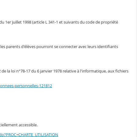
u 1er juillet 1998 (article L 341-1 et suivants du code de propriété
t les parents d'élèves pourront se connecter avec leurs identifiants
 la loi n°78-17 du 6 janvier 1978 relative à l'informatique, aux fichiers
-donnees-personnelles-121812
tiellement accessible.
sg.do?PROC=CHARTE_UTILISATION