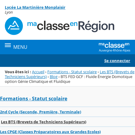
Panneau de gestion des cookies
Lycée La Martinière Monplaisir
Menu de la rubrique
Contenu
Lyon
MENU
Se connecter
Vous êtes ici :
Accueil
›
Formations - Statut scolaire
›
Les BTS (Brevets de
Techniciens Supérieurs)
›
Blog
›
BTS FED GCF : Fluide Énergie Domotique
option Génie Climatique et Fluidique
Formations - Statut scolaire
2nd Cycle (Seconde, Première, Terminale)
Les BTS (Brevets de Techniciens Supérieurs)
Les CPGE (Classes Préparatoires aux Grandes Ecoles)