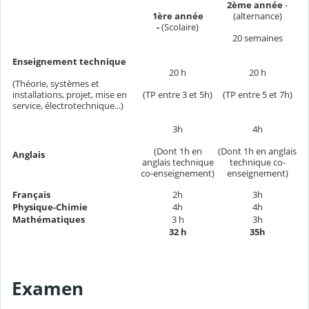
2ème année
-
1ère année
(alternance)
-
(Scolaire)
20 semaines
Enseignement technique
20 h
20 h
(Théorie, systèmes et
installations, projet, mise en
(TP entre 3 et 5h)
(TP entre 5 et 7h)
service, électrotechnique...)
3h
4h
(Dont 1h en
(Dont 1h en anglais
Anglais
anglais technique
technique co-
co-enseignement)
enseignement)
Français
2h
3h
Physique-Chimie
4h
4h
Mathématiques
3 h
3h
32 h
35h
Examen