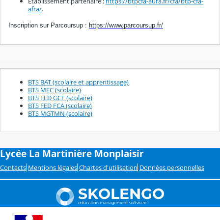
Etablissement partenaire :
https://btpcfa-aura.fr/cfa/btp-cfa-
afra/
.
Inscription sur Parcoursup :
https://www.parcoursup.fr/
BTS BAT (scolaire et apprentissage)
BTS MEC (scolaire)
BTS FED GCF (scolaire)
BTS FED FCA (scolaire)
BTS MGTMN (scolaire)
Lycée La Martinière Monplaisir
Contacts
Mentions légales
Chartes d'utilisation
Données personnelles