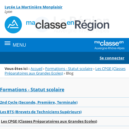
Panneau de gestion des cookies
Lycée La Martinière Monplaisir
Menu de la rubrique
Contenu
Lyon
MENU
Se connecter
Vous êtes ici :
Accueil
›
Formations - Statut scolaire
›
Les CPGE (Classes
Préparatoires aux Grandes Ecoles)
›
Blog
Formations - Statut scolaire
2nd Cycle (Seconde, Première, Terminale)
Les BTS (Brevets de Techniciens Supérieurs)
Les CPGE (Classes Préparatoires aux Grandes Ecoles)