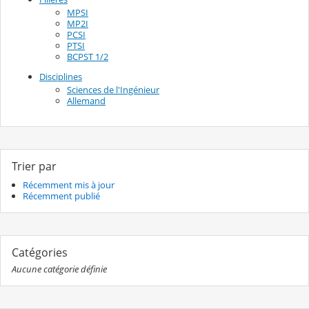
MPSI
MP2I
PCSI
PTSI
BCPST 1/2
Disciplines
Sciences de l'Ingénieur
Allemand
Trier par
Récemment mis à jour
Récemment publié
Catégories
Aucune catégorie définie