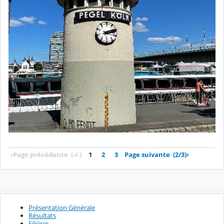
‹
Page précédente
(-/-)
1
2
3
Page suivante
(2/3)
›
Présentation Générale
Résultats
Filières